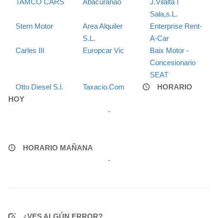
TAMCO CARS
Abacuranao
J.Vilalta I
Sala,s.L.
Stern Motor
Area Alquiler
Enterprise Rent-
S.L.
A-Car
Carles III
Europcar Vic
Baix Motor -
Concesionario
SEAT
Otto Diesel S.l.
Taxacio.Com
HORARIO
HOY
-
HORARIO MAÑANA
-
¿VES ALGÚN ERROR?