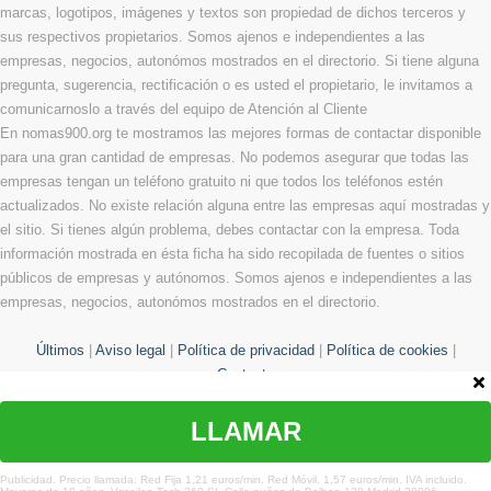
marcas, logotipos, imágenes y textos son propiedad de dichos terceros y
sus respectivos propietarios. Somos ajenos e independientes a las
empresas, negocios, autonómos mostrados en el directorio. Si tiene alguna
pregunta, sugerencia, rectificación o es usted el propietario, le invitamos a
comunicarnoslo a través del equipo de Atención al Cliente
En nomas900.org te mostramos las mejores formas de contactar disponible
para una gran cantidad de empresas. No podemos asegurar que todas las
empresas tengan un teléfono gratuito ni que todos los teléfonos estén
actualizados. No existe relación alguna entre las empresas aquí mostradas y
el sitio. Si tienes algún problema, debes contactar con la empresa. Toda
información mostrada en ésta ficha ha sido recopilada de fuentes o sitios
públicos de empresas y autónomos. Somos ajenos e independientes a las
empresas, negocios, autonómos mostrados en el directorio.
Últimos
|
Aviso legal
|
Política de privacidad
|
Política de cookies
|
Contacto
LLAMAR
© Copyright 2013 - 2026 Todos los derechos reservados
¿Te hemos ayudado?
Publicidad. Precio llamada: Red Fija 1,21 euros/min. Red Móvil. 1,57 euros/min. IVA incluido.