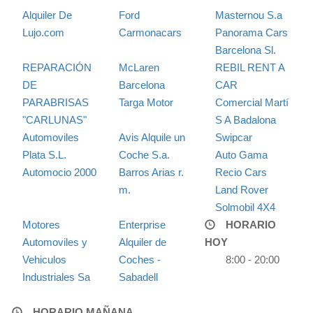
Alquiler De
Ford
Masternou S.a
Lujo.com
Carmonacars
Panorama Cars
Barcelona Sl.
REPARACIÓN
McLaren
REBIL RENT A
DE
Barcelona
CAR
PARABRISAS
Targa Motor
Comercial Martí
"CARLUNAS"
S A Badalona
Automoviles
Avis Alquile un
Swipcar
Plata S.L.
Coche S.a.
Auto Gama
Automocio 2000
Barros Arias r.
Recio Cars
m.
Land Rover
Solmobil 4X4
Motores
Enterprise
HORARIO
Automoviles y
Alquiler de
HOY
Vehiculos
Coches -
8:00 - 20:00
Industriales Sa
Sabadell
HORARIO MAÑANA