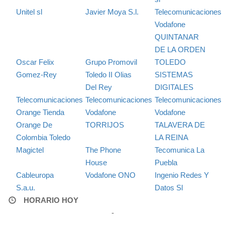
Unitel sl
Javier Moya S.l.
Telecomunicaciones
Vodafone
QUINTANAR
DE LA ORDEN
Oscar Felix
Grupo Promovil
TOLEDO
Gomez-Rey
Toledo II Olias
SISTEMAS
Del Rey
DIGITALES
Telecomunicaciones
Telecomunicaciones
Telecomunicaciones
Orange Tienda
Vodafone
Vodafone
Orange De
TORRIJOS
TALAVERA DE
Colombia Toledo
LA REINA
Magictel
The Phone
Tecomunica La
House
Puebla
Cableuropa
Vodafone ONO
Ingenio Redes Y
S.a.u.
Datos Sl
HORARIO HOY
-