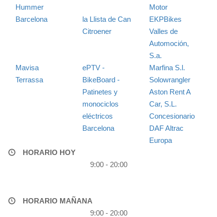
Hummer
Motor
Barcelona
la Llista de Can
EKPBikes
Citroener
Valles de
Automoción,
S.a.
Mavisa
ePTV -
Marfina S.l.
Terrassa
BikeBoard -
Solowrangler
Patinetes y
Aston Rent A
monociclos
Car, S.L.
eléctricos
Concesionario
Barcelona
DAF Altrac
Europa
HORARIO HOY
9:00 - 20:00
HORARIO MAÑANA
9:00 - 20:00