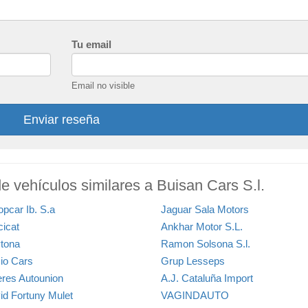
Tu email
Email no visible
Enviar reseña
e vehículos similares a Buisan Cars S.l.
opcar Ib. S.a
Jaguar Sala Motors
cicat
Ankhar Motor S.L.
tona
Ramon Solsona S.l.
io Cars
Grup Lesseps
leres Autounion
A.J. Cataluña Import
id Fortuny Mulet
VAGINDAUTO