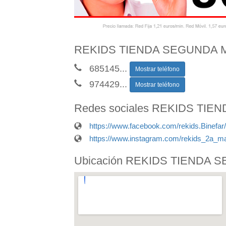
REKIDS TIENDA SEGUNDA MA
685145
...
Mostrar teléfono
974429
...
Mostrar teléfono
Redes sociales REKIDS TI
https://www.facebook.com/rekids.Binefar/
https://www.instagram.com/rekids_2a_ma
Ubicación REKIDS TIENDA 