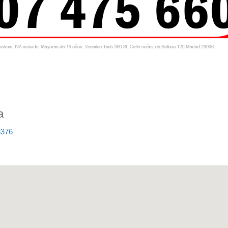
a
8376