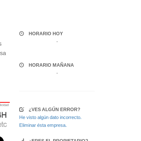
HORARIO HOY
-
s
esa
HORARIO MAÑANA
-
¿VES ALGÚN ERROR?
He visto algún dato incorrecto.
Eliminar ésta empresa.
¿ERES EL PROPIETARIO?