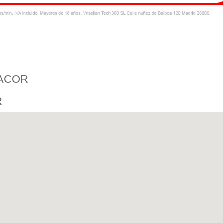
NACOR
R