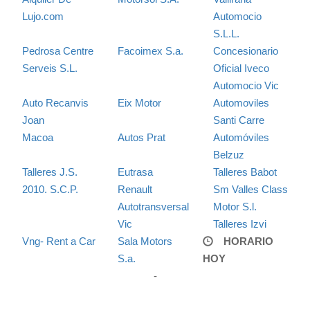
Lujo.com
Automocio
S.L.L.
Pedrosa Centre
Facoimex S.a.
Concesionario
Serveis S.L.
Oficial Iveco
Automocio Vic
Auto Recanvis
Eix Motor
Automoviles
Joan
Santi Carre
Macoa
Autos Prat
Automóviles
Belzuz
Talleres J.S.
Eutrasa
Talleres Babot
2010. S.C.P.
Renault
Sm Valles Class
Autotransversal
Motor S.l.
Vic
Talleres Izvi
Vng- Rent a Car
Sala Motors
HORARIO
S.a.
HOY
-