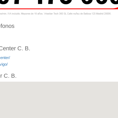
éfonos
Center C. B.
enter/
vigo/
r C. B.