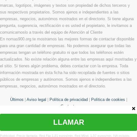
marcas, logotipos, imágenes y textos son propiedad de dichos terceros y
sus respectivos propietarios. Somos ajenos e independientes a las
empresas, negocios, autonómos mostrados en el directorio. Si tiene alguna
pregunta, sugerencia, rectificación o es usted el propietario, le invitamos a
comunicarnoslo a través del equipo de Atención al Cliente
En nomas900.org te mostramos las mejores formas de contactar disponible
para una gran cantidad de empresas. No podemos asegurar que todas las
empresas tengan un teléfono gratuito ni que todos los teléfonos estén
actualizados. No existe relación alguna entre las empresas aquí mostradas y
el sitio. Si tienes algún problema, debes contactar con la empresa. Toda
información mostrada en ésta ficha ha sido recopilada de fuentes o sitios
públicos de empresas y autónomos. Somos ajenos e independientes a las
empresas, negocios, autonómos mostrados en el directorio.
Últimos
|
Aviso legal
|
Política de privacidad
|
Política de cookies
|
Contacto
LLAMAR
© Copyright 2013 - 2026 Todos los derechos reservados
¿Te hemos ayudado?
Publicidad. Precio llamada: Red Fija 1,21 euros/min. Red Móvil. 1,57 euros/min. IVA incluido.