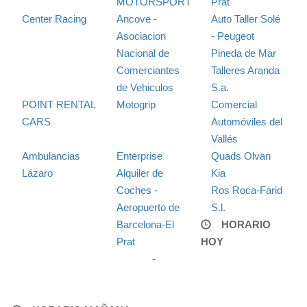
MOTORSPORT
Prat
Center Racing
Ancove -
Auto Taller Solé
Asociacion
- Peugeot
Nacional de
Pineda de Mar
Comerciantes
Talleres Aranda
de Vehiculos
S.a.
POINT RENTAL
Motogrip
Comercial
CARS
Automóviles del
Vallés
Ambulancias
Enterprise
Quads Olvan
Lázaro
Alquiler de
Kia
Coches -
Ros Roca-Farid
Aeropuerto de
S.l.
Barcelona-El
HORARIO
Prat
HOY
-