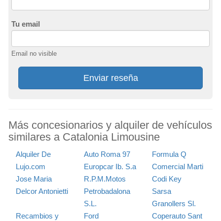
Tu email
Email no visible
Enviar reseña
Más concesionarios y alquiler de vehículos
similares a Catalonia Limousine
Alquiler De
Auto Roma 97
Formula Q
Lujo.com
Europcar Ib. S.a
Comercial Marti
Jose Maria
R.P.M.Motos
Codi Key
Delcor Antonietti
Petrobadalona
Sarsa
S.L.
Granollers Sl.
Recambios y
Ford
Coperauto Sant