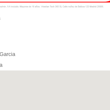
s
Garcia
a