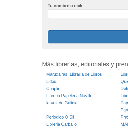
Tu nombre o nick
Más librerías, editoriales y pre
Maruxairas. Libraría de Libros
Libr
Lidos.
Qui
Chaplin
Deli
Libreria Papeleria Naville
Libr
la Voz de Galicia
Pape
Par
Periodico O Sil
Prax
Libreria Carballo
MAM