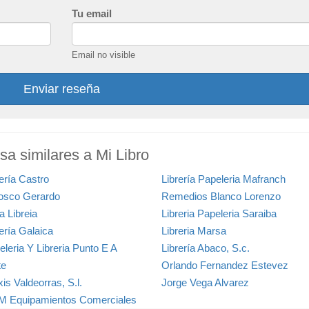
Tu email
Email no visible
Enviar reseña
nsa similares a Mi Libro
ería Castro
Librería Papeleria Mafranch
osco Gerardo
Remedios Blanco Lorenzo
a Libreia
Libreria Papeleria Saraiba
ería Galaica
Libreria Marsa
leria Y Libreria Punto E A
Librería Abaco, S.c.
te
Orlando Fernandez Estevez
is Valdeorras, S.l.
Jorge Vega Alvarez
 Equipamientos Comerciales