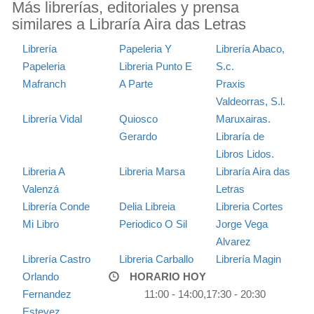
Más librerías, editoriales y prensa
similares a Libraría Aira das Letras
Librería
Papeleria Y
Librería Abaco,
Papeleria
Libreria Punto E
S.c.
Mafranch
A Parte
Praxis
Valdeorras, S.l.
Librería Vidal
Quiosco
Maruxairas.
Gerardo
Libraría de
Libros Lidos.
Libreria A
Libreria Marsa
Libraría Aira das
Valenzá
Letras
Librería Conde
Delia Libreia
Libreria Cortes
Mi Libro
Periodico O Sil
Jorge Vega
Alvarez
Librería Castro
Libreria Carballo
Librería Magin
Orlando
HORARIO HOY
Fernandez
11:00 - 14:00,17:30 - 20:30
Estevez