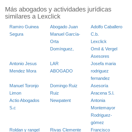
Más abogados y actividades jurídicas
similares a Lexclick
Ramiro Guinea
Abogado Juan
Adolfo Caballero
Segura
Manuel García-
C.b.
Orta
Lexclick
Domínguez,
Omil & Vergel
Asesores
Antonio Jesus
LAR
Josefa maria
Mendez Mora
ABOGADO
rodriguez
fernandez
Manuel Toronjo
Domingo Ruiz
Asesoría
Limon
Ruiz
Aracena S.l.
Actio Abogados
Newpatent
Antonia
S.c
Montemayor
Rodriguez-
gómez
Roldan y rangel
Rivas Clemente
Francisco