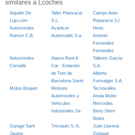
similares a Lcoches
Alquiler De
Taller Planxacar
Camps Auto-
Lujo.com
S.L.
Reparacio S.l.
Automoviles
Avantcar
Hertz
Ramon C.B.
Automobils S.a.
Antonio
Fernandez
Fernandez
Automóviles
Alamo Rent A
Talleres Garcia
Cornellà
Car - Estación
S.A.
de Tren de
Alberto
Barcelona Sants
Formatger S.A.
Motos Boquet
Motores
Tecnovalles
Automoviles y
Anoia Motor
Vehiculos
Mercedes
Industriales Sa
Benz-Stern
Motor
Garage Sant
Treviauto S. A.
Juan Llaveria
Jaume
Zoriguel