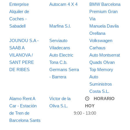
Enterprise
Autocam 4 X 4
BMW Barcelona
Alquiler de
Premium Gran
Coches -
Via
Sabadell
Marfina S.l.
Manuela Davila
Orellana
JOUNOU S.A -
Serviauto
Volkswagen
SAAB A
Viladecans
Carhaus
VILANOVA /
Auto Electric
Auto Montserrat
SANT PERE
Tona C.b.
Quads Olvan
DE RIBES
Germans Serra
Top Memory
- Barrera
Auto
Suministros
Costa S.L.
Alamo Rent A
Victor de la
HORARIO
Car - Estación
Oliva S.L.
HOY
de Tren de
9:00 - 13:00
Barcelona Sants