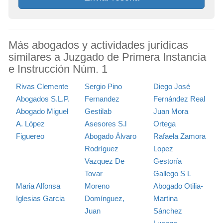
Más abogados y actividades jurídicas
similares a Juzgado de Primera Instancia
e Instrucción Núm. 1
Rivas Clemente
Sergio Pino
Diego José
Abogados S.L.P.
Fernandez
Fernández Real
Abogado Miguel
Gestilab
Juan Mora
A. López
Asesores S.l
Ortega
Figuereo
Abogado Álvaro
Rafaela Zamora
Rodríguez
Lopez
Vazquez De
Gestoría
Tovar
Gallego S L
Maria Alfonsa
Moreno
Abogado Otilia-
Iglesias Garcia
Domínguez,
Martina
Juan
Sánchez