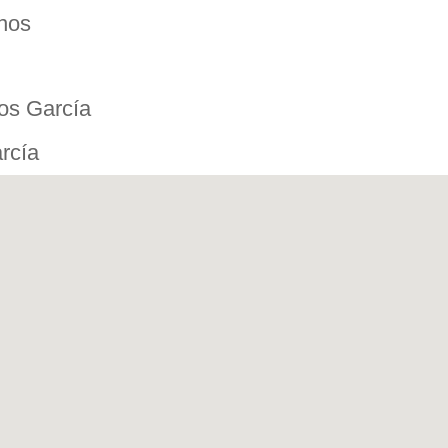
onos
ios García
rcía