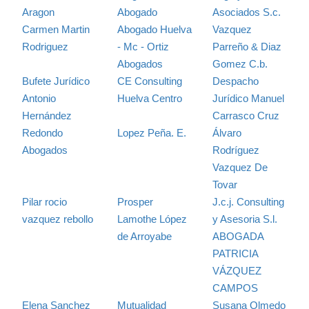
Aragon
Abogado
Asociados S.c.
Carmen Martin
Abogado Huelva
Vazquez
Rodriguez
- Mc - Ortiz
Parreño & Diaz
Abogados
Gomez C.b.
Bufete Jurídico
CE Consulting
Despacho
Antonio
Huelva Centro
Jurídico Manuel
Hernández
Carrasco Cruz
Redondo
Lopez Peña. E.
Álvaro
Abogados
Rodríguez
Vazquez De
Tovar
Pilar rocio
Prosper
J.c.j. Consulting
vazquez rebollo
Lamothe López
y Asesoria S.l.
de Arroyabe
ABOGADA
PATRICIA
VÁZQUEZ
CAMPOS
Elena Sanchez
Mutualidad
Susana Olmedo