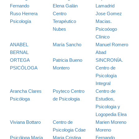
Fernando
Elena Galán
Lamadrid
Ruso Herrera
Centro
Jose Gomez
Psicología
Terapéutico
Macias.
Nubes
Psicoóogo
Clínico
ANABEL
María Sancho
Manuel Romero
BERNAL
Abad
ORTEGA
Patricia Bueno
SINCRONÍA.
PSICÓLOGA
Montero
Centro de
Psicología
Integral
Arancha Clares
Psyteco Centro
Centro de
Psicóloga
de Psicologia
Estudios,
Psicologia y
Logopedia Elea
Viviana Bottaro
Centro de
Marien Moreno
Psicologia Cdae
Moreno
Psicóloga María
Maria Cristina
Fernando