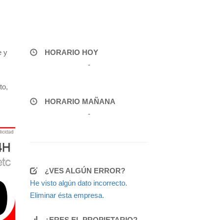
e y
HORARIO HOY
-
to,
HORARIO MAÑANA
-
¿VES ALGÚN ERROR?
He visto algún dato incorrecto.
Eliminar ésta empresa.
¿ERES EL PROPIETARIO?