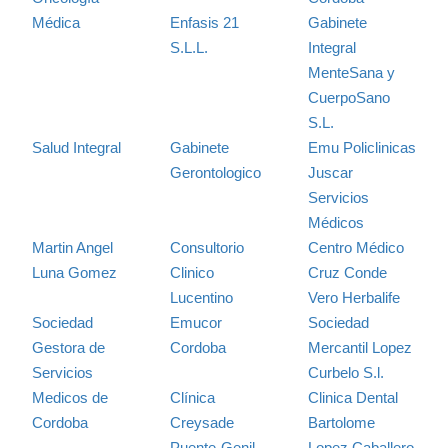
Médica
Enfasis 21
Gabinete
S.L.L.
Integral
MenteSana y
CuerpoSano
S.L.
Salud Integral
Gabinete
Emu Policlinicas
Gerontologico
Juscar
Servicios
Médicos
Martin Angel
Consultorio
Centro Médico
Luna Gomez
Clinico
Cruz Conde
Lucentino
Vero Herbalife
Sociedad
Emucor
Sociedad
Gestora de
Cordoba
Mercantil Lopez
Servicios
Curbelo S.l.
Medicos de
Clínica
Clinica Dental
Cordoba
Creysade
Bartolome
Puente-Genil
Lopez Caballero