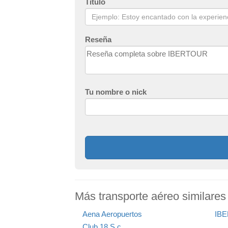
Título
Reseña
Tu nombre o nick
Más transporte aéreo similar
Aena Aeropuertos
IB
Club 18 S.c.