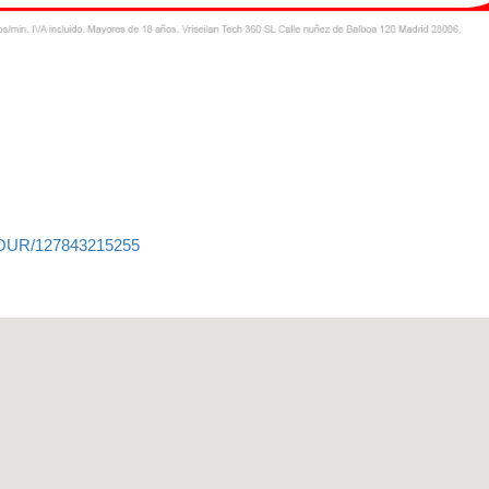
RTOUR/127843215255