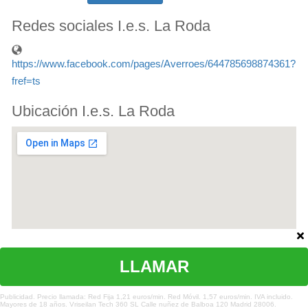
Redes sociales I.e.s. La Roda
https://www.facebook.com/pages/Averroes/644785698874361?
fref=ts
Ubicación I.e.s. La Roda
LLAMAR
¿Te hemos ayudado?
Publicidad. Precio llamada: Red Fija 1,21 euros/min. Red Móvil. 1,57 euros/min. IVA incluido.
Mayores de 18 años. Vriseilan Tech 360 SL Calle nuñez de Balboa 120 Madrid 28006.