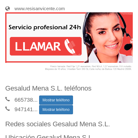
www.resisanvicente.com
Gesalud Mena S.L. teléfonos
665738
...
Mostrar teléfono
947141
...
Mostrar teléfono
Redes sociales Gesalud Mena S.L.
Ubicación Gesalud Mena S.L.