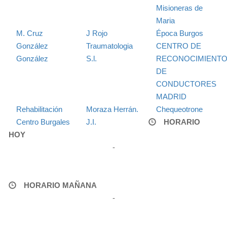
Misioneras de
Maria
M. Cruz
J Rojo
Época Burgos
González
Traumatologia
CENTRO DE
González
S.l.
RECONOCIMIENT
DE
CONDUCTORES
MADRID
Rehabilitación
Moraza Herrán.
Chequeotrone
Centro Burgales
J.I.
HORARIO
HOY
-
HORARIO MAÑANA
-