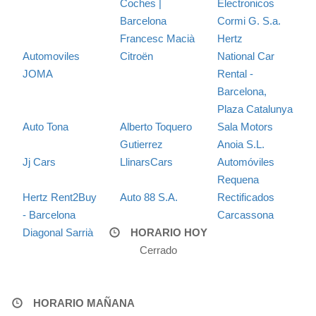
Coches |
Electronicos
Barcelona
Cormi G. S.a.
Francesc Macià
Hertz
Automoviles
Citroën
National Car
JOMA
Rental -
Barcelona,
Plaza Catalunya
Auto Tona
Alberto Toquero
Sala Motors
Gutierrez
Anoia S.L.
Jj Cars
LlinarsCars
Automóviles
Requena
Hertz Rent2Buy
Auto 88 S.A.
Rectificados
- Barcelona
Carcassona
Diagonal Sarrià
HORARIO HOY
Cerrado
HORARIO MAÑANA