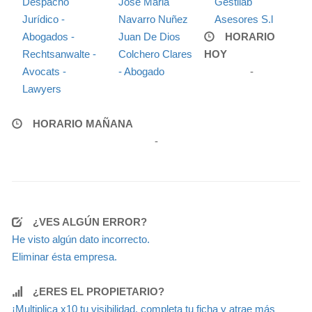
Despacho
Jose Maria
Gestilab
Jurídico -
Navarro Nuñez
Asesores S.l
Abogados -
Juan De Dios
HORARIO
Rechtsanwalte -
Colchero Clares
HOY
Avocats -
- Abogado
-
Lawyers
HORARIO MAÑANA
-
¿VES ALGÚN ERROR?
He visto algún dato incorrecto.
Eliminar ésta empresa.
¿ERES EL PROPIETARIO?
¡Multiplica x10 tu visibilidad, completa tu ficha y atrae más