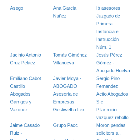
Asego
Ana Garcia
Ib asesores
Nuñez
Juzgado de
Primera
Instancia e
Instrucción
Núm. 1
Jacinto Antonio
Tomás Giménez
Jesús Pérez
Cruz Pelaez
Villanueva
Gómez -
Abogado Huelva
Emiliano Cabot
Javier Moya -
Sergio Pino
Castillo
ABOGADO
Fernandez
Abogados
Asesoría de
Actio Abogados
Garrigos y
Empresas
S.c
Vazquez
Gestiwelba Lex
Pilar rocio
vazquez rebollo
Jaime Casado
Grupo Pacc
Moron pendas
Ruiz -
solicitors s.l.