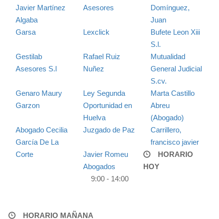
Javier Martínez
Asesores
Domínguez,
Algaba
Juan
Garsa
Lexclick
Bufete Leon Xiii
S.l.
Gestilab
Rafael Ruiz
Mutualidad
Asesores S.l
Nuñez
General Judicial
S.cv.
Genaro Maury
Ley Segunda
Marta Castillo
Garzon
Oportunidad en
Abreu
Huelva
(Abogado)
Abogado Cecilia
Juzgado de Paz
Carrillero,
García De La
francisco javier
Corte
Javier Romeu
HORARIO
Abogados
HOY
9:00 - 14:00
HORARIO MAÑANA