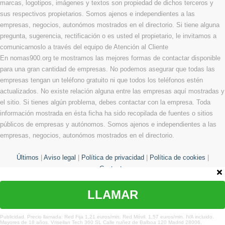
marcas, logotipos, imágenes y textos son propiedad de dichos terceros y
sus respectivos propietarios. Somos ajenos e independientes a las
empresas, negocios, autonómos mostrados en el directorio. Si tiene alguna
pregunta, sugerencia, rectificación o es usted el propietario, le invitamos a
comunicarnoslo a través del equipo de Atención al Cliente
En nomas900.org te mostramos las mejores formas de contactar disponible
para una gran cantidad de empresas. No podemos asegurar que todas las
empresas tengan un teléfono gratuito ni que todos los teléfonos estén
actualizados. No existe relación alguna entre las empresas aquí mostradas y
el sitio. Si tienes algún problema, debes contactar con la empresa. Toda
información mostrada en ésta ficha ha sido recopilada de fuentes o sitios
públicos de empresas y autónomos. Somos ajenos e independientes a las
empresas, negocios, autonómos mostrados en el directorio.
Últimos
|
Aviso legal
|
Política de privacidad
|
Política de cookies
|
Contacto
LLAMAR
© Copyright 2013 - 2026 Todos los derechos reservados
¿Te hemos ayudado?
Publicidad. Precio llamada: Red Fija 1,21 euros/min. Red Móvil. 1,57 euros/min. IVA incluido.
Mayores de 18 años. Vriseilan Tech 360 SL Calle nuñez de Balboa 120 Madrid 28006.