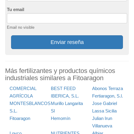
Tu email
Email no visible
Enviar reseña
Más fertilizantes y productos químicos
industriales similares a Fitoaragon
COMERCIAL
BEST FEED
Abonos Terraza
AGRÍCOLA
IBERICA, S.L.
Fertiaragon, S.l.
MONTESBLANCOS
Murillo Langarita
Jose Gabriel
S.L.
Sl
Lassa Sicilia
Fitoaragon
Hemomín
Julian Irun
Villanueva
Loyco
NUTRIENTES
Albiar