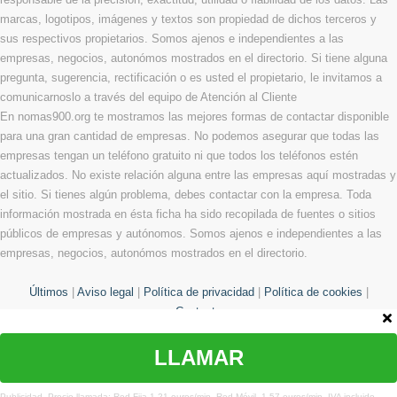
marcas, logotipos, imágenes y textos son propiedad de dichos terceros y
sus respectivos propietarios. Somos ajenos e independientes a las
empresas, negocios, autonómos mostrados en el directorio. Si tiene alguna
pregunta, sugerencia, rectificación o es usted el propietario, le invitamos a
comunicarnoslo a través del equipo de Atención al Cliente
En nomas900.org te mostramos las mejores formas de contactar disponible
para una gran cantidad de empresas. No podemos asegurar que todas las
empresas tengan un teléfono gratuito ni que todos los teléfonos estén
actualizados. No existe relación alguna entre las empresas aquí mostradas y
el sitio. Si tienes algún problema, debes contactar con la empresa. Toda
información mostrada en ésta ficha ha sido recopilada de fuentes o sitios
públicos de empresas y autónomos. Somos ajenos e independientes a las
empresas, negocios, autonómos mostrados en el directorio.
Últimos
|
Aviso legal
|
Política de privacidad
|
Política de cookies
|
Contacto
LLAMAR
© Copyright 2013 - 2026 Todos los derechos reservados
¿Te hemos ayudado?
Publicidad. Precio llamada: Red Fija 1,21 euros/min. Red Móvil. 1,57 euros/min. IVA incluido.