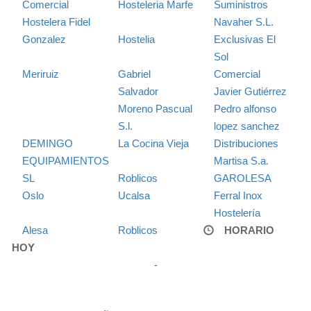
Comercial
Hosteleria Marfe
Suministros
Hostelera Fidel
Navaher S.L.
Gonzalez
Hostelia
Exclusivas El
Sol
Meriruiz
Gabriel
Comercial
Salvador
Javier Gutiérrez
Moreno Pascual
Pedro alfonso
S.l.
lopez sanchez
DEMINGO
La Cocina Vieja
Distribuciones
EQUIPAMIENTOS
Martisa S.a.
SL
Roblicos
GAROLESA
Oslo
Ucalsa
Ferral Inox
Hostelería
Alesa
Roblicos
HORARIO
HOY
-