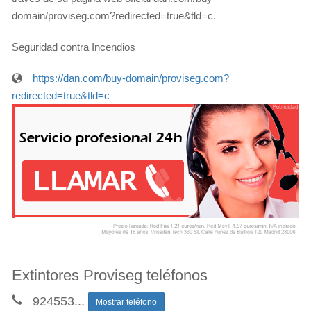
domain/proviseg.com?redirected=true&tld=c.
Seguridad contra Incendios
https://dan.com/buy-domain/proviseg.com?
redirected=true&tld=c
Extintores Proviseg teléfonos
924553
...
Mostrar teléfono