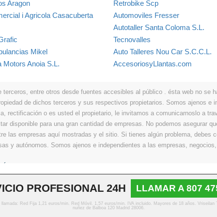
os Aragon
Retrobike Scp
ercial i Agricola Casacuberta
Automoviles Fresser
Autotaller Santa Coloma S.L.
Grafic
Tecnovalles
ulancias Mikel
Auto Talleres Nou Car S.C.C.L.
a Motors Anoia S.L.
AccesoriosyLlantas.com
erceros, entre otros desde fuentes accesibles al público . ésta web no se hace
propiedad de dichos terceros y sus respectivos propietarios. Somos ajenos e
a, rectificación o es usted el propietario, le invitamos a comunicarnoslo a tra
r disponible para una gran cantidad de empresas. No podemos asegurar que 
ntre las empresas aquí mostradas y el sitio. Si tienes algún problema, debes
resas y autónomos. Somos ajenos e independientes a las empresas, negocios,
Últimos
|
Aviso legal
|
Política de privacidad
|
Política de cookies
|
Contacto
ICIO PROFESIONAL 24H
LLAMAR A 807 47
© Copyright 2013 - 2026 Todos los derechos reservados
o llamada: Red Fija 1,21 euros/min. Red Móvil. 1,57 euros/min. IVA incluido. Mayores de 18 años. Vriseilan
nuñez de Balboa 120 Madrid 28006.