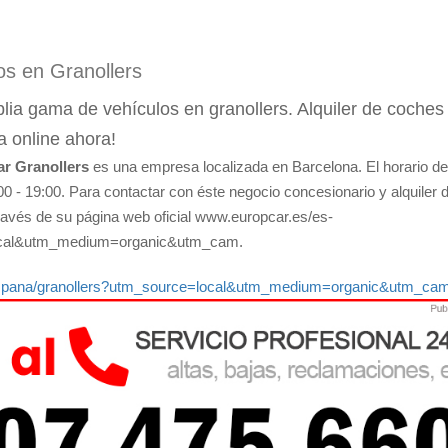
os en Granollers
ia gama de vehículos en granollers. Alquiler de coches 
a online ahora!
r Granollers
es una empresa localizada en Barcelona. El horario d
0 - 19:00. Para contactar con éste negocio concesionario y alquiler 
través de su página web oficial www.europcar.es/es-
=local&utm_medium=organic&utm_cam.
s/espana/granollers?utm_source=local&utm_medium=organic&utm_ca