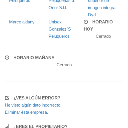
Peluqueros
Peluquerias d
superior de
Onor S.l.l.
imagen integral
Dyd
Marco aldany
Unisex
HORARIO
Gonzalez´S
HOY
Peluqueros
Cerrado
HORARIO MAÑANA
Cerrado
¿VES ALGÚN ERROR?
He visto algún dato incorrecto.
Eliminar ésta empresa.
¿ERES EL PROPIETARIO?