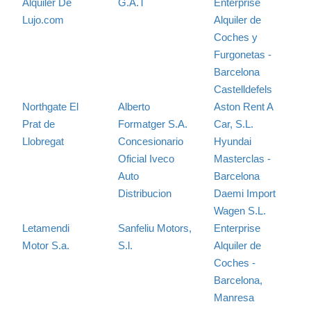
Alquiler De
G.A.T
Enterprise
Lujo.com
Alquiler de
Coches y
Furgonetas -
Barcelona
Castelldefels
Northgate El
Alberto
Aston Rent A
Prat de
Formatger S.A.
Car, S.L.
Llobregat
Concesionario
Hyundai
Oficial Iveco
Masterclas -
Auto
Barcelona
Distribucion
Daemi Import
Wagen S.L.
Letamendi
Sanfeliu Motors,
Enterprise
Motor S.a.
S.l.
Alquiler de
Coches -
Barcelona,
Manresa