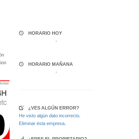
HORARIO HOY
-
ón
tion
HORARIO MAÑANA
-
¿VES ALGÚN ERROR?
He visto algún dato incorrecto.
Eliminar ésta empresa.
¿ERES EL PROPIETARIO?