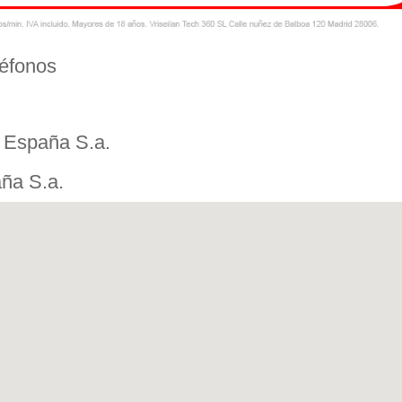
léfonos
 España S.a.
ña S.a.