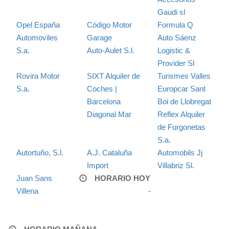
Gaudi sl
Opel España
Código Motor
Formula Q
Automoviles
Garage
Auto Sáenz
S.a.
Auto-Aulet S.l.
Logistic &
Provider Sl
Rovira Motor
SIXT Alquiler de
Turismes Valles
S.a.
Coches |
Europcar Sant
Barcelona
Boi de Llobregat
Diagonal Mar
Reflex Alquiler
de Furgonetas
S.a.
Autortuño, S.l.
A.J. Cataluña
Automobils Jj
Import
Villabriz Sl.
Juan Sans
HORARIO HOY
Villena
-