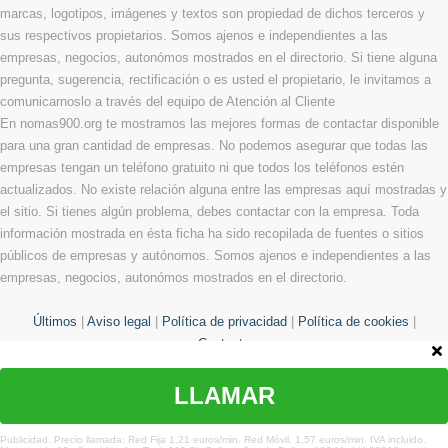
marcas, logotipos, imágenes y textos son propiedad de dichos terceros y
sus respectivos propietarios. Somos ajenos e independientes a las
empresas, negocios, autonómos mostrados en el directorio. Si tiene alguna
pregunta, sugerencia, rectificación o es usted el propietario, le invitamos a
comunicarnoslo a través del equipo de Atención al Cliente
En nomas900.org te mostramos las mejores formas de contactar disponible
para una gran cantidad de empresas. No podemos asegurar que todas las
empresas tengan un teléfono gratuito ni que todos los teléfonos estén
actualizados. No existe relación alguna entre las empresas aquí mostradas y
el sitio. Si tienes algún problema, debes contactar con la empresa. Toda
información mostrada en ésta ficha ha sido recopilada de fuentes o sitios
públicos de empresas y autónomos. Somos ajenos e independientes a las
empresas, negocios, autonómos mostrados en el directorio.
Últimos
|
Aviso legal
|
Política de privacidad
|
Política de cookies
|
Contacto
LLAMAR
© Copyright 2013 - 2026 Todos los derechos reservados
¿Te hemos ayudado?
Publicidad. Precio llamada: Red Fija 1,21 euros/min. Red Móvil. 1,57 euros/min. IVA incluido.