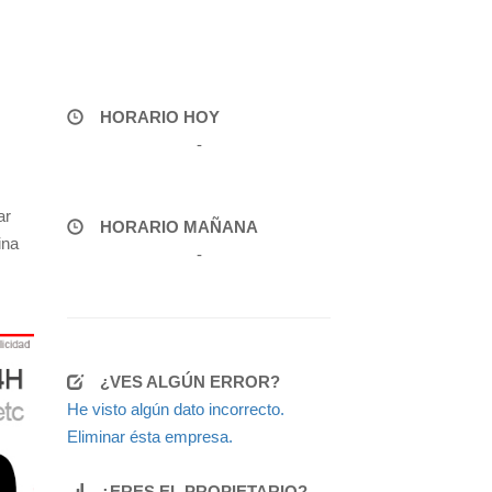
HORARIO HOY
-
ar
HORARIO MAÑANA
ina
-
¿VES ALGÚN ERROR?
He visto algún dato incorrecto.
Eliminar ésta empresa.
¿ERES EL PROPIETARIO?