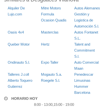
Alquiler De
Mitre Motors
Autos Alemanes
Lujo.com
Formula
Gestión y
Ocasion Quadis
Logistica de
Automoción S.l.
Oasis 4x4
Masterclas
Autos Fontanet
S.L.
Queber Motor
Hertz
Talent and
Commitment
S.l.
Ondinauto S.l.
Expo Taller
Auto Comercial
Maan
Talleres J.coll
Mogauto S.a.
Penedescar
Alberto Toquero
Roegele S.l.
Limusinas
Gutierrez
Hummer
Barcelona
HORARIO HOY
8:00 - 13:00,15:00 - 19:00