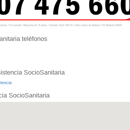
nitaria teléfonos
stencia SocioSanitaria
tencia
ia SocioSanitaria