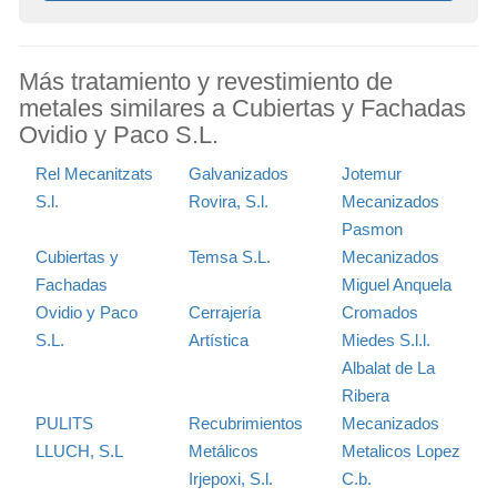
Más tratamiento y revestimiento de
metales similares a Cubiertas y Fachadas
Ovidio y Paco S.L.
Rel Mecanitzats
Galvanizados
Jotemur
S.l.
Rovira, S.l.
Mecanizados
Pasmon
Cubiertas y
Temsa S.L.
Mecanizados
Fachadas
Miguel Anquela
Ovidio y Paco
Cerrajería
Cromados
S.L.
Artística
Miedes S.l.l.
Albalat de La
Ribera
PULITS
Recubrimientos
Mecanizados
LLUCH, S.L
Metálicos
Metalicos Lopez
Irjepoxi, S.l.
C.b.