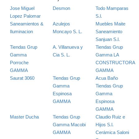
Jose Miguel
Desmon
Todo Mamparas
Lopez Palomar
S.l.
Saneamientos &
Azulejos
Muebles Maite
Iluminacion
Moncayo S. L.
Saneamiento
Sanjuan S.l.
Tiendas Grup
A. Villanueva y
Tiendas Grup
Gamma
Cia S. L.
Gamma LA
Porroche
CONSTRUCTORA
GAMMA
GAMMA
Saurat 3060
Tiendas Grup
Acua Baño
Gamma
Tiendas Grup
Espinosa
Gamma
GAMMA
Espinosa
GAMMA
Master Ducha
Tiendas Grup
Claudio Ruiz e
Gamma Macobi
Hijos S.l.
GAMMA
Cerámica Saloni