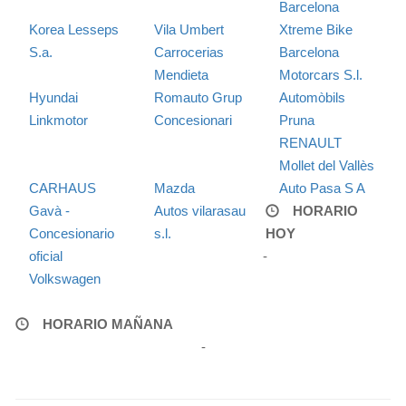
Barcelona
Korea Lesseps
Vila Umbert
Xtreme Bike
S.a.
Carrocerias
Barcelona
Mendieta
Motorcars S.l.
Hyundai
Romauto Grup
Automòbils
Linkmotor
Concesionari
Pruna
RENAULT
Mollet del Vallès
CARHAUS
Mazda
Auto Pasa S A
Gavà -
Autos vilarasau
HORARIO
Concesionario
s.l.
HOY
oficial
-
Volkswagen
HORARIO MAÑANA
-