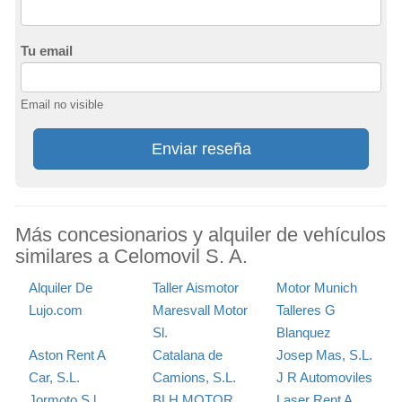
Tu email
Email no visible
Enviar reseña
Más concesionarios y alquiler de vehículos
similares a Celomovil S. A.
Alquiler De
Taller Aismotor
Motor Munich
Lujo.com
Maresvall Motor
Talleres G
Sl.
Blanquez
Aston Rent A
Catalana de
Josep Mas, S.L.
Car, S.L.
Camions, S.L.
J R Automoviles
Jormoto S.l.
BLH MOTOR
Laser Rent A