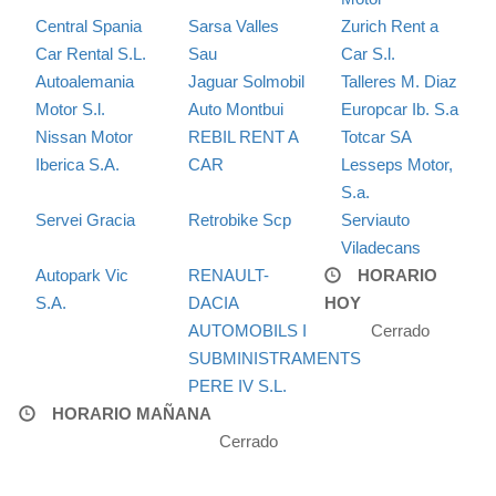
Central Spania
Sarsa Valles
Zurich Rent a
Car Rental S.L.
Sau
Car S.l.
Autoalemania
Jaguar Solmobil
Talleres M. Diaz
Motor S.l.
Auto Montbui
Europcar Ib. S.a
Nissan Motor
REBIL RENT A
Totcar SA
Iberica S.A.
CAR
Lesseps Motor,
S.a.
Servei Gracia
Retrobike Scp
Serviauto
Viladecans
Autopark Vic
RENAULT-
HORARIO
S.A.
DACIA
HOY
AUTOMOBILS I
Cerrado
SUBMINISTRAMENTS
PERE IV S.L.
HORARIO MAÑANA
Cerrado