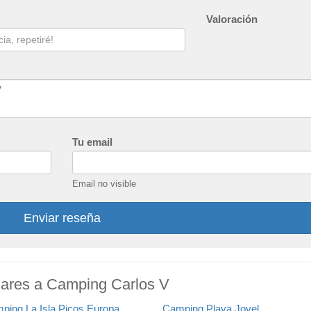
Valoración
Tu email
Email no visible
Enviar reseña
lares a Camping Carlos V
ping La Isla Picos Europa
Camping Playa Joyel