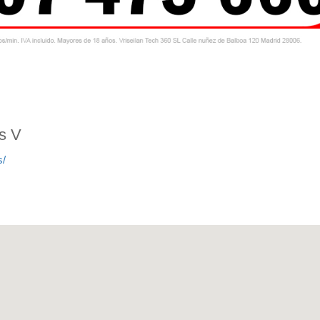
s V
s/