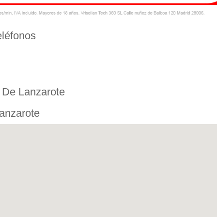
eléfonos
r De Lanzarote
Lanzarote