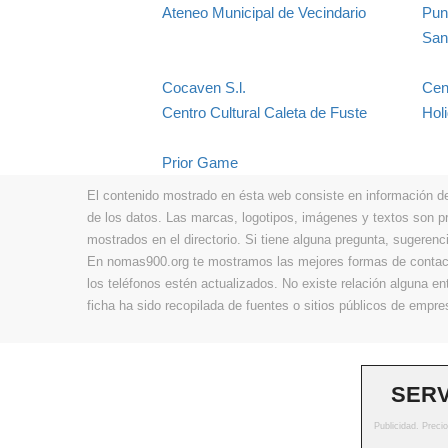
Ateneo Municipal de Vecindario
Pun
San
Cocaven S.l.
Cen
Centro Cultural Caleta de Fuste
Hol
Prior Game
El contenido mostrado en ésta web consiste en información de t
de los datos. Las marcas, logotipos, imágenes y textos son 
mostrados en el directorio. Si tiene alguna pregunta, sugerenci
En nomas900.org te mostramos las mejores formas de contacta
los teléfonos estén actualizados. No existe relación alguna e
ficha ha sido recopilada de fuentes o sitios públicos de emp
SERV
Publicidad. Preci