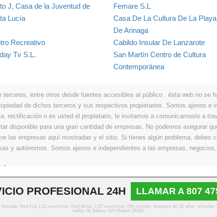
to J, Casa de la Juventud de
Femare S.L
ta Lucía
Casa De La Cultura De La Playa
De Arinaga
tro Recreativo
Cabildo Insular De Lanzarote
iday Tv S.L.
San Martín Centro de Cultura
Contemporánea
erceros, entre otros desde fuentes accesibles al público . ésta web no se hace
propiedad de dichos terceros y sus respectivos propietarios. Somos ajenos e
a, rectificación o es usted el propietario, le invitamos a comunicarnoslo a tra
r disponible para una gran cantidad de empresas. No podemos asegurar que 
ntre las empresas aquí mostradas y el sitio. Si tienes algún problema, debes
resas y autónomos. Somos ajenos e independientes a las empresas, negocios,
Últimos
|
Aviso legal
|
Política de privacidad
|
Política de cookies
|
Contacto
ICIO PROFESIONAL 24H
LLAMAR A 807 47
© Copyright 2013 - 2026 Todos los derechos reservados
o llamada: Red Fija 1,21 euros/min. Red Móvil. 1,57 euros/min. IVA incluido. Mayores de 18 años. Vriseilan
nuñez de Balboa 120 Madrid 28006.