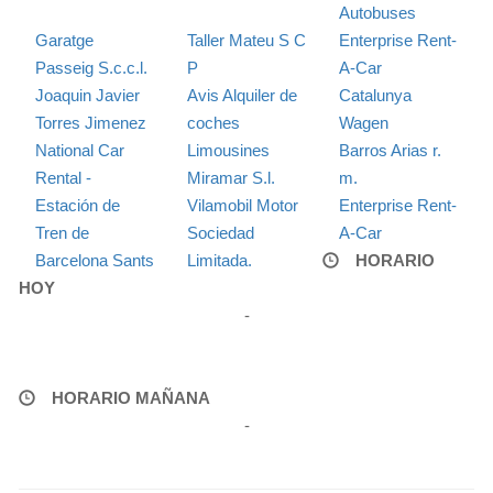
Autobuses
Garatge
Taller Mateu S C
Enterprise Rent-
Passeig S.c.c.l.
P
A-Car
Joaquin Javier
Avis Alquiler de
Catalunya
Torres Jimenez
coches
Wagen
National Car
Limousines
Barros Arias r.
Rental -
Miramar S.l.
m.
Estación de
Vilamobil Motor
Enterprise Rent-
Tren de
Sociedad
A-Car
Barcelona Sants
Limitada.
HORARIO
HOY
-
HORARIO MAÑANA
-