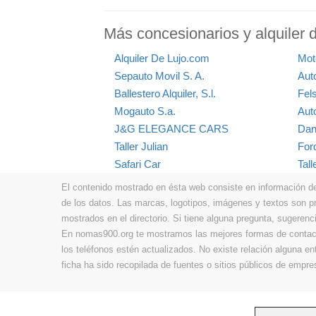
Más concesionarios y alquiler 
Alquiler De Lujo.com
Mot
Sepauto Movil S. A.
Aut
Ballestero Alquiler, S.l.
Fel
Mogauto S.a.
Aut
J&G ELEGANCE CARS
Dan
Taller Julian
For
Safari Car
Tall
El contenido mostrado en ésta web consiste en información de t
de los datos. Las marcas, logotipos, imágenes y textos son 
mostrados en el directorio. Si tiene alguna pregunta, sugerenci
En nomas900.org te mostramos las mejores formas de contacta
los teléfonos estén actualizados. No existe relación alguna e
ficha ha sido recopilada de fuentes o sitios públicos de emp