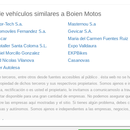
de vehículos similares a Boien Motos
or-Tech S.a.
Masternou S.a
omoviles Fernandez S.a.
Gevicar S.A.
scar
Maria del Carmen Fuentes Ruiz
otaller Santa Coloma S.L.
Expo Valldaura
iel Morcillo Gonzalez
EKPBikes
d Nicolas Vilanova
Casanovas
er Autolesa
erceros, entre otros desde fuentes accesibles al público . ésta web no se hace
propiedad de dichos terceros y sus respectivos propietarios. Somos ajenos e
a, rectificación o es usted el propietario, le invitamos a comunicarnoslo a tra
r disponible para una gran cantidad de empresas. No podemos asegurar que 
ntre las empresas aquí mostradas y el sitio. Si tienes algún problema, debes
resas y autónomos. Somos ajenos e independientes a las empresas, negocios,
Últimos
|
Aviso legal
|
Política de privacidad
|
Política de cookies
|
Contacto